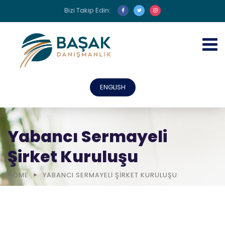
Bizi Takip Edin:
ENGLISH
Yabancı Sermayeli
Şirket Kuruluşu
HOME
YABANCI SERMAYELI ŞIRKET KURULUŞU