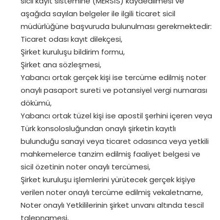
sicil kayıt sistemine (MERSİS) kaydedilmesi ve
aşağıda sayılan belgeler ile ilgili ticaret sicil
müdürlüğüne başvuruda bulunulması gerekmektedir:
Ticaret odası kayıt dilekçesi,
Şirket kuruluşu bildirim formu,
Şirket ana sözleşmesi,
Yabancı ortak gerçek kişi ise tercüme edilmiş noter
onaylı pasaport sureti ve potansiyel vergi numarası
dökümü,
Yabancı ortak tüzel kişi ise apostil şerhini içeren veya
Türk konsolosluğundan onaylı şirketin kayıtlı
bulunduğu sanayi veya ticaret odasınca veya yetkili
mahkemelerce tanzim edilmiş faaliyet belgesi ve
sicil özetinin noter onaylı tercümesi,
Şirket kuruluşu işlemlerini yürütecek gerçek kişiye
verilen noter onaylı tercüme edilmiş vekaletname,
Noter onaylı Yetkililerinin şirket unvanı altında tescil
talepnamesi,