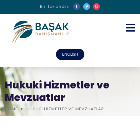
Bizi Takip Edin:
ENGLISH
Hukuki Hizmetler ve
Mevzuatlar
HOME
HUKUKI HIZMETLER VE MEVZUATLAR